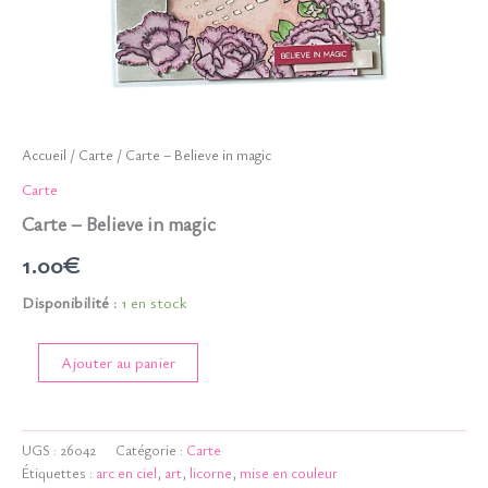
Accueil
/
Carte
/ Carte – Believe in magic
Carte
Carte – Believe in magic
1.00
€
Disponibilité :
1 en stock
quantité
Ajouter au panier
de
Carte
-
Believe
UGS :
26042
Catégorie :
Carte
in
Étiquettes :
arc en ciel
,
art
,
licorne
,
mise en couleur
magic