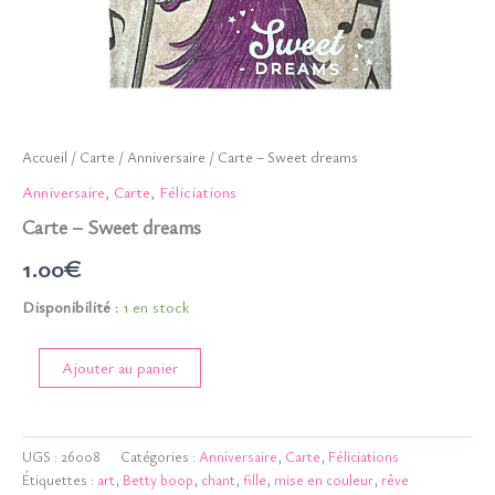
Accueil
/
Carte
/
Anniversaire
/ Carte – Sweet dreams
Anniversaire
,
Carte
,
Féliciations
Carte – Sweet dreams
1.00
€
Disponibilité :
1 en stock
quantité
Ajouter au panier
de
Carte
-
Sweet
UGS :
26008
Catégories :
Anniversaire
,
Carte
,
Féliciations
dreams
Étiquettes :
art
,
Betty boop
,
chant
,
fille
,
mise en couleur
,
rêve