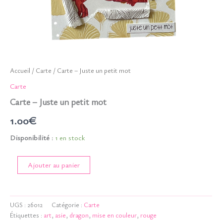
Accueil
/
Carte
/ Carte – Juste un petit mot
Carte
Carte – Juste un petit mot
1.00
€
Disponibilité :
1 en stock
quantité
Ajouter au panier
de
Carte
-
Juste
UGS :
26012
Catégorie :
Carte
un
Étiquettes :
art
,
asie
,
dragon
,
mise en couleur
,
rouge
petit