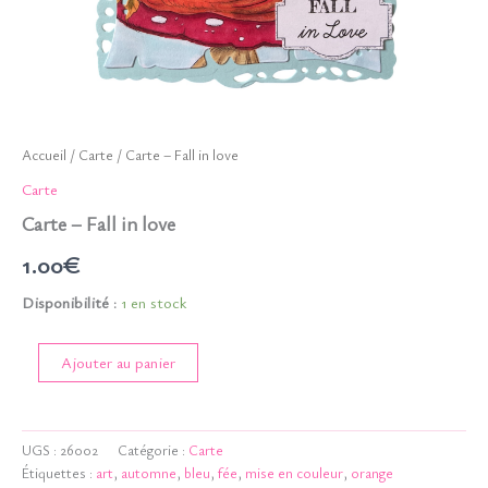
Accueil
/
Carte
/ Carte – Fall in love
Carte
Carte – Fall in love
1.00
€
Disponibilité :
1 en stock
quantité
Ajouter au panier
de
Carte
-
Fall
UGS :
26002
Catégorie :
Carte
in
Étiquettes :
art
,
automne
,
bleu
,
fée
,
mise en couleur
,
orange
love