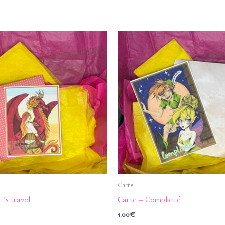
Carte
t’s travel
Carte – Complicité
1.00
€