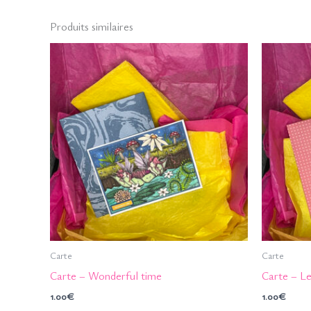
Produits similaires
Carte
Carte
Carte – Wonderful time
Carte – Le
1.00
€
1.00
€