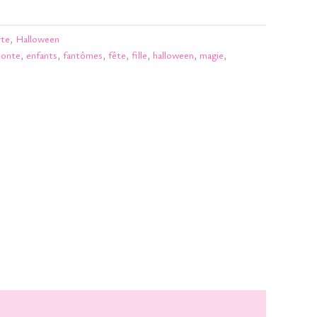
rte
,
Halloween
conte
,
enfants
,
fantômes
,
fête
,
fille
,
halloween
,
magie
,