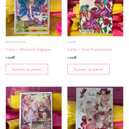
Anniversaire
Carte
Carte – Moment magique
Carte – Vive le printemps
1.00
€
1.00
€
Ajouter au panier
Ajouter au panier