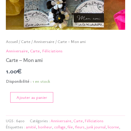
Accueil
/
Carte
/
Anniversaire
/ Carte – Mon ami
Anniversaire
,
Carte
,
Féliciations
Carte – Mon ami
1.00
€
Disponibilité :
1 en stock
quantité
Ajouter au panier
de
Carte
-
Mon
UGS :
6400
Catégories :
Anniversaire
,
Carte
,
Féliciations
ami
Étiquettes :
amitié
,
bonheur
,
collage
,
fée
,
fleurs
,
junk journal
,
licorne
,