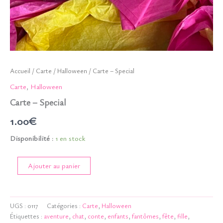
Accueil
/
Carte
/
Halloween
/ Carte – Special
Carte
,
Halloween
Carte – Special
1.00
€
Disponibilité :
1 en stock
quantité
Ajouter au panier
de
Carte
-
Special
UGS :
0117
Catégories :
Carte
,
Halloween
Étiquettes :
aventure
,
chat
,
conte
,
enfants
,
fantômes
,
fête
,
fille
,