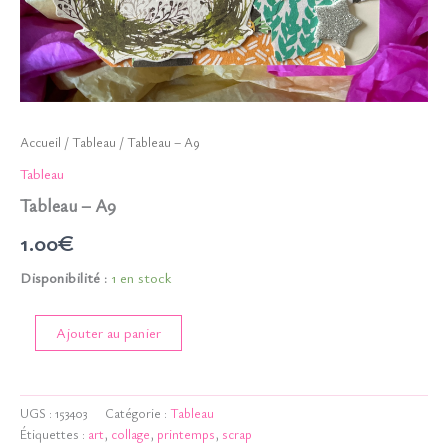
Accueil
/
Tableau
/ Tableau – A9
Tableau
Tableau – A9
1.00
€
Disponibilité :
1 en stock
quantité
Ajouter au panier
de
Tableau
-
A9
UGS :
153403
Catégorie :
Tableau
Étiquettes :
art
,
collage
,
printemps
,
scrap