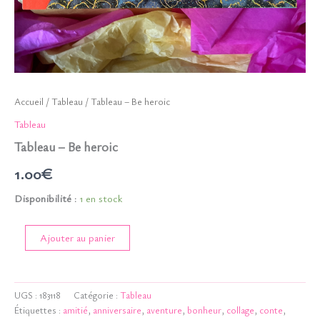
Accueil
/
Tableau
/ Tableau – Be heroic
Tableau
Tableau – Be heroic
1.00
€
Disponibilité :
1 en stock
quantité
Ajouter au panier
de
Tableau
-
Be
UGS :
183118
Catégorie :
Tableau
heroic
Étiquettes :
amitié
,
anniversaire
,
aventure
,
bonheur
,
collage
,
conte
,