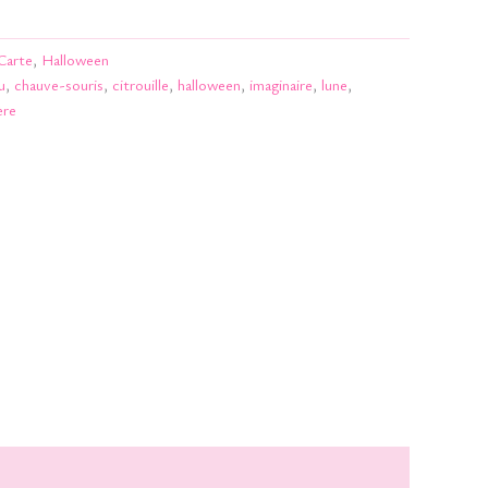
Carte
,
Halloween
u
,
chauve-souris
,
citrouille
,
halloween
,
imaginaire
,
lune
,
ère