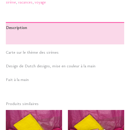
sirène
,
vacances
,
voyage
de
magie
Description
Informations complémentaires
Carte sur le thème des sirènes
Design de Dutch designs, mise en couleur à la main
Fait à la main
Produits similaires