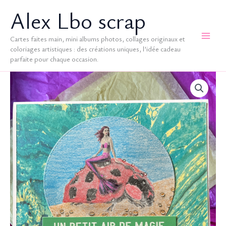
Aller
Alex Lbo scrap
au
contenu
Cartes faites main, mini albums photos, collages originaux et
coloriages artistiques : des créations uniques, l’idée cadeau
parfaite pour chaque occasion.