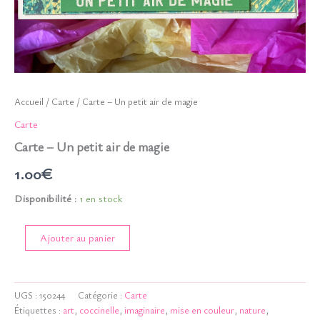
Accueil
/
Carte
/ Carte – Un petit air de magie
Carte
Carte – Un petit air de magie
1.00
€
Disponibilité :
1 en stock
quantité
Ajouter au panier
de
Carte
-
Un
UGS :
150244
Catégorie :
Carte
petit
Étiquettes :
art
,
coccinelle
,
imaginaire
,
mise en couleur
,
nature
,
air