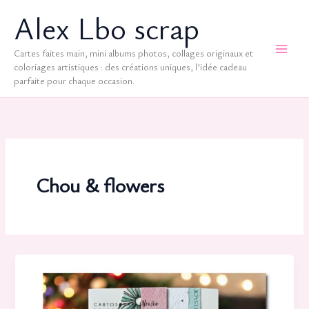
Aller
Alex Lbo scrap
au
contenu
Cartes faites main, mini albums photos, collages originaux et
coloriages artistiques : des créations uniques, l’idée cadeau
parfaite pour chaque occasion.
Chou & flowers